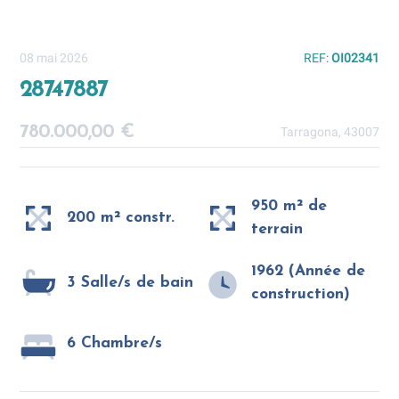
08 mai 2026
REF:
OI02341
28747887
780.000,00 €
Tarragona, 43007
950 m² de
200 m² constr.
terrain
1962 (Année de
3 Salle/s de bain
construction)
6 Chambre/s