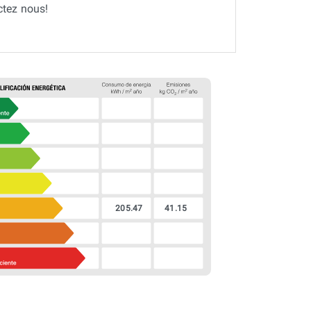
tez nous!
205.47
41.15