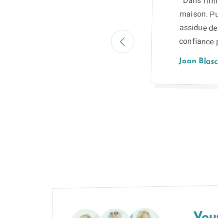
“Dans l'imm
maison. Pu
assidue de
confiance 
Joan Blas
Vous