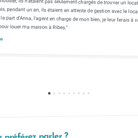
obilier, ils n'étaient pas seulement chargés de trouver un loc
is, pendant un an, ils étaient en attente de gestion avec le lo
 la part d'Anna, l'agent en charge de mon bien, je leur fer
pour louer ma maison à Ribes.”
co
 préférez parler ?