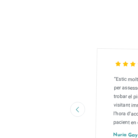
“Estic mol
per assess
trobar el p
visitant i
l’hora d’ac
pacient en 
Nuria Gay