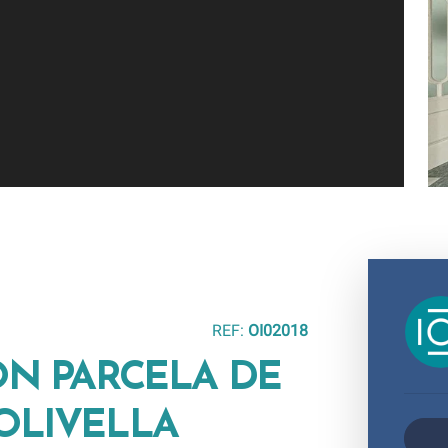
REF:
OI02018
ON PARCELA DE
OLIVELLA