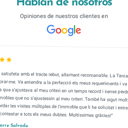
Hablan de nosotros
Opiniones de nuestros clientes en
t satisfeta amb el tracte rebut, altament recomanable. La Tania
orar-me. Va entendre a la perfecció els meus requeriments i va
is que s’ajustava al meu criteri en un temps record i sense per
mmobles que no s’ajustessin al meu criteri. També ha sigut mol
ordar les visites múltiples de l’immoble que li he solicitat i e
contestar a tots els meus dubtes. Moltíssimes gràcies!”
arre Salvado