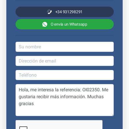
+34 931298291
O envía un Whatsapp