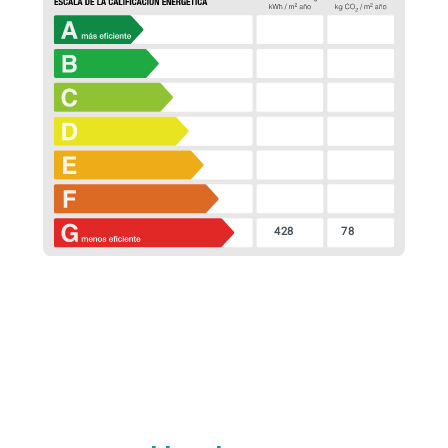
428
78