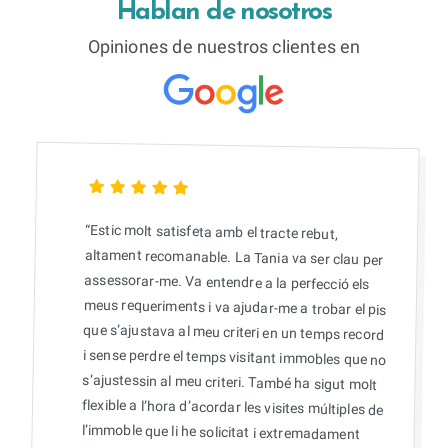
Hablan de nosotros
Opiniones de nuestros clientes en
“Estic molt satisfeta amb el tracte rebut,
altament recomanable. La Tania va ser clau per
assessorar-me. Va entendre a la perfecció els
meus requeriments i va ajudar-me a trobar el pis
que s’ajustava al meu criteri en un temps record
i sense perdre el temps visitant immobles que no
s’ajustessin al meu criteri. També ha sigut molt
flexible a l’hora d’acordar les visites múltiples de
l’immoble que li he solicitat i extremadament
pacient en contestar a tots els meus dubtes.